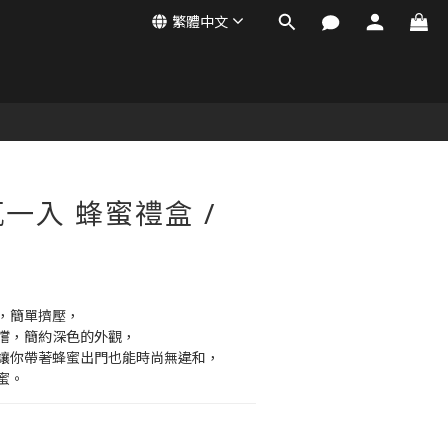
繁體中文
立即購買
一入 蜂蜜禮盒 /
，簡單擠壓，
嚐，簡約深色的外觀，
讓你帶著蜂蜜出門也能時尚無違和，
蜜。