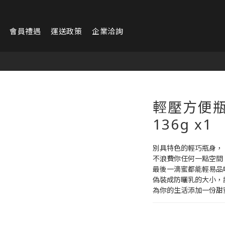
會員禮遇
運送政策
企業洽詢
輕壓方便瓶
136g x1
別具特色的輕巧瓶身，
不浪費你任何一點空間
最後一滴蜜都能輕易品
偽裝成防曬乳的大小，
為你的生活添加一份甜