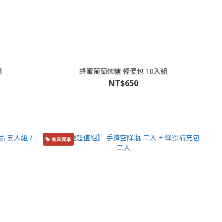
組
蜂蜜葡萄軟糖 輕便包 10入組
NT$650
會員獨享