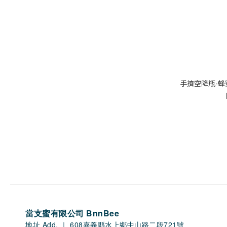
手擠空降瓶-蜂蜜單
當支蜜有限公司 BnnBee
地址 Add. ｜ 608嘉義縣水上鄉中山路二段721號