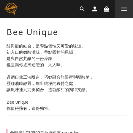
Bee Unique
酸與甜的結合，是帶點個性又可愛的味道。
初入口的微酸滋味，帶點回甘的尾韻，
是與自然共釀的一份淬鍊
也是讓你逐漸迷戀的，大人味。
遵循自然工法釀造，巧妙融合龍眼蜜與醋酸菌；
歷經曠時靜置，釀出純淨的獨特之處，
讓風味達到完美契合，造就酸甜的獨特支醋。
Bee Unique
你值得擁有，這份獨特。
全館滿NT$2500享台灣免運 on order