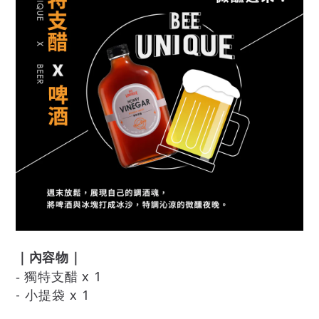
｜內容物｜
x 1
- 獨特支醋
- 小提袋
x 1