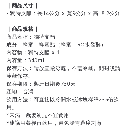
｜商品尺寸｜
- 獨特支醋：長
14
公分
x
寬
9
公分
x
高
18.2
公分
｜商品規格｜
商品名稱：獨特支醋
成分：蜂蜜、蜂蜜醋（蜂蜜、
RO
水發酵）
內容物：獨特支醋
x 1
內容量：
340ml
保存方法：請放置陰涼處，不需冷藏。開封後請
冷藏保存。
保存期限：製造日期後
730
天
產地：台灣
飲用方法：可直接以冷開水或冰塊稀釋
2~5
倍飲
用。
*
未滿一歲嬰幼兒不宜食用
*
建議用餐後再飲用，避免腸胃過度刺激