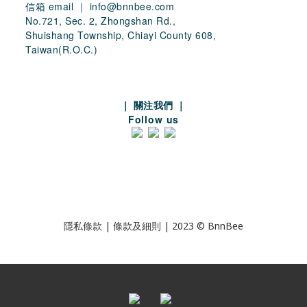
信箱 email ｜ info@bnnbee.com
No.721, Sec. 2, Zhongshan Rd.,
Shuishang Township, Chiayi County 608,
Taiwan(R.O.C.)
｜
關注我們 ｜
Follow us
隱私條款
|
條款及細則
| 2023 © BnnBee